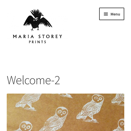
Skip
Skip
Menu
to
to
navigation
content
Home
About
Welcome-2
Instagram
Shop
Contact